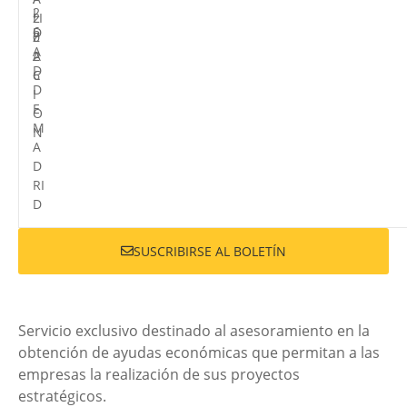
2
I
LI
2
6
D
Z
0
A
A
2
D
C
6
D
I
E
O
M
N
A
D
RI
D
SUSCRIBIRSE AL BOLETÍN
Servicio exclusivo destinado al asesoramiento en la
obtención de ayudas económicas que permitan a las
empresas la realización de sus proyectos
estratégicos.