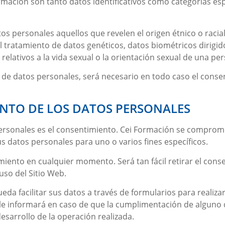
rmación
son tanto datos identificativos como categorías esp
 personales aquellos que revelen el origen étnico o racial, 
, y el tratamiento de datos genéticos, datos biométricos dirig
 relativos a la vida sexual o la orientación sexual de una per
s de datos personales, será necesario en todo caso el conse
ENTO DE LOS DATOS PERSONALES
personales es el consentimiento.
Cei Formación
se compromet
us datos personales para uno o varios fines específicos.
miento en cualquier momento. Será tan fácil retirar el con
uso del Sitio Web.
eda facilitar sus datos a través de formularios para realiza
 le informará en caso de que la cumplimentación de alguno d
sarrollo de la operación realizada.