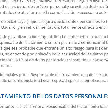
das técnicas y organizativas necesarias, según el nivel de
 de los datos de carácter personal y se evite la destrucción
ratados de otra forma, o la comunicación o acceso no autor
ure Socket Layer), que asegura que los datos personales se t
el Usuario, y en retroalimentación, totalmente cifrada o encr
de garantizar la inexpugnabilidad de internet ni la ausenc
esponsable del tratamiento se compromete a comunicar al U
es que sea probable que entrañe un alto riesgo para los dere
PD, se entiende por violación de la seguridad de los datos 
cidental o ilícita de datos personales transmitidos, conserv
 datos.
denciales por el Responsable del tratamiento, quien se co
 dicha confidencialidad sea respetada por sus empleados, a
ATAMIENTO DE LOS DATOS PERSONALE
or tanto, ejercer frente al Responsable del tratamiento los