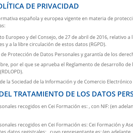
LÍTICA DE PRIVACIDAD
normativa española y europea vigente en materia de protecc
as:
 Europeo y del Consejo, de 27 de abril de 2016, relativo a l
 y a la libre circulación de estos datos (RGPD).
, de Protección de Datos Personales y garantía de los derec
bre, por el que se aprueba el Reglamento de desarrollo de 
 (RDLOPD).
s de la Sociedad de la Información y de Comercio Electrónico 
 DEL TRATAMIENTO DE LOS DATOS PER
rsonales recogidos en
Cei Formación
es: , con NIF: (en adel
rsonales recogidos en
Cei Formación
es:
Cei Formación y As
ntes datos registrales: , cuyo representante es: (en adelant