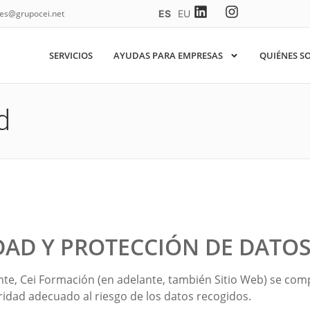
nes@grupocei.net
SERVICIOS
AYUDAS PARA EMPRESAS
QUIÉNES S
d
CIDAD Y PROTECCIÓN DE DATO
nte,
Cei Formación
(en adelante, también Sitio Web) se com
uridad adecuado al riesgo de los datos recogidos.